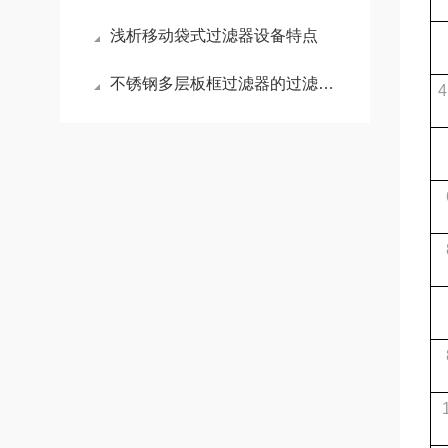
浅析移动袋式过滤器设备特点
不锈钢多层板框过滤器的过滤效率如何提高？
4