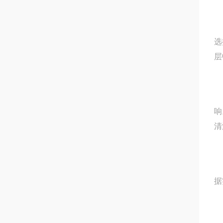
2
选
层
3
响
清
4
据